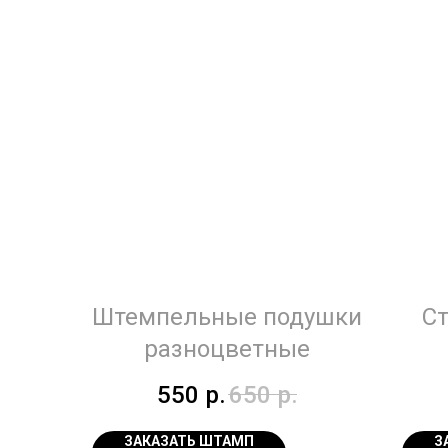
Штемпельные подушки
Ст
разноцветные
550
р.
650
р.
ЗАКАЗАТЬ ШТАМП
З