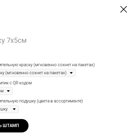
ку 7х5см
пельную краску (мгновенно сохнет на пакетах)
мпик с QR кодом
пельную подушку (цвета в ассортименте)
Ь ШТАМП