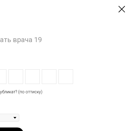
ать врача 19
убликат? (по оттиску)