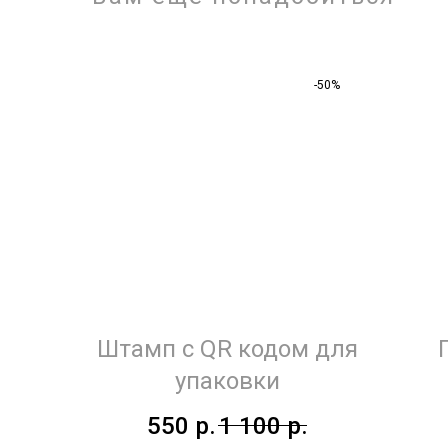
-50%
Штамп с QR кодом для
упаковки
550
р.
1 100
р.