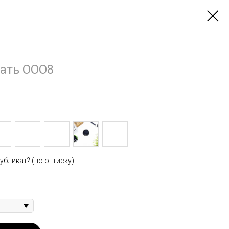
чать ООО8
убликат? (по оттиску)