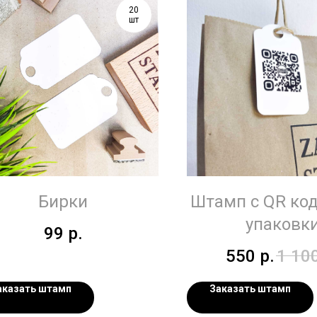
20
шт
Бирки
Штамп с QR ко
упаковк
99
р.
550
р.
1 10
аказать штамп
Заказать штамп