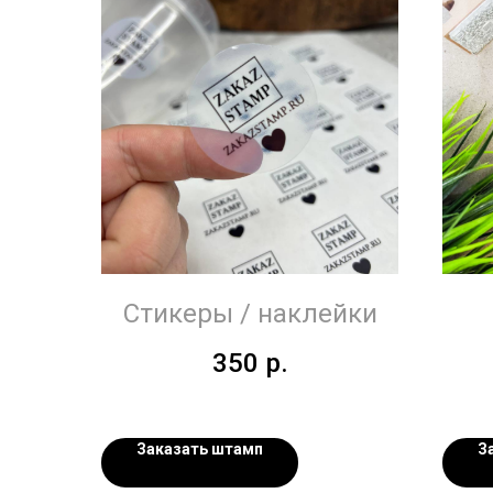
Стикеры / наклейки
350
р.
Заказать штамп
З