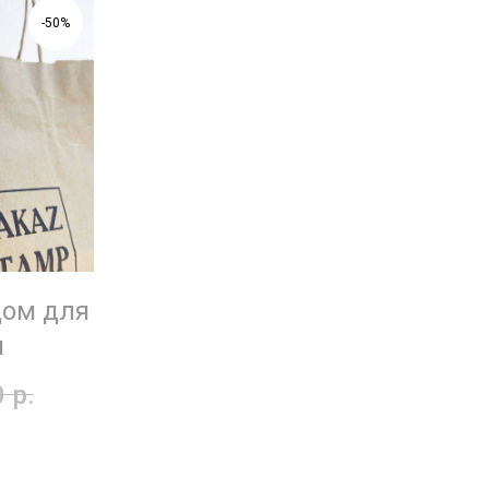
-50%
дом для
и
0
р.