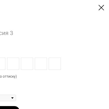
сия 3
о оттиску)