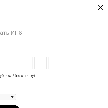
чать ИП8
убликат? (по оттиску)