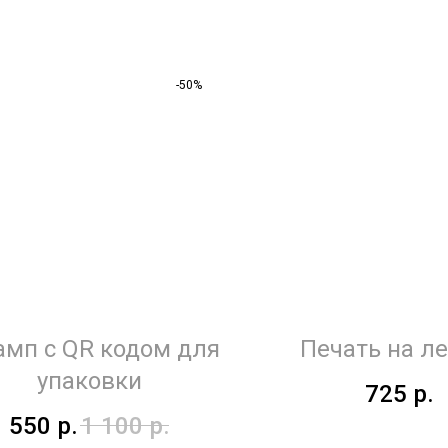
-50%
мп с QR кодом для
Печать на л
упаковки
725
р.
550
р.
1 100
р.