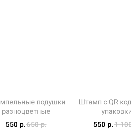
мпельные подушки
Штамп с QR ко
разноцветные
упаковк
550
р.
650
р.
550
р.
1 10