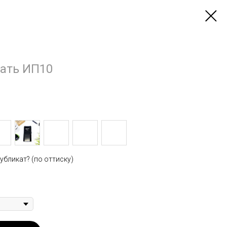
чать ИП10
убликат? (по оттиску)