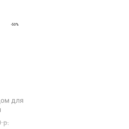
-50%
дом для
и
0
р.